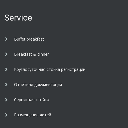
booking, you will need to
make an advance
payment for one night's
Service
sta...
Buffet breakfast
Breakfast & dinner
Круглосуточная стойка регистрации
Отчетная документация
Сервисная стойка
Размещение детей