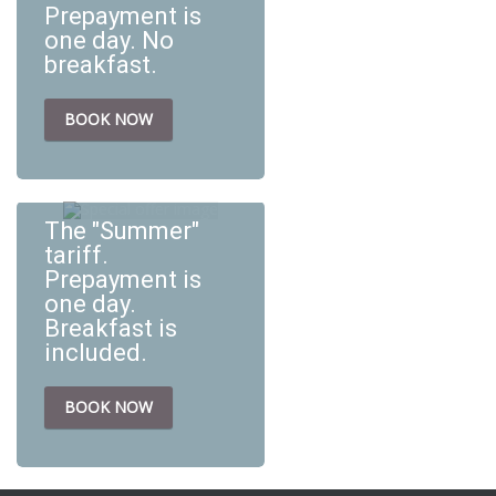
Prepayment is
one day. No
breakfast.
BOOK NOW
The tariff for summer
travel and recreation. After
booking, you will need to
The "Summer"
make an advance
tariff.
payment for one night's
Prepayment is
sta...
one day.
Breakfast is
included.
BOOK NOW
The tariff for summer
travel and recreation. After