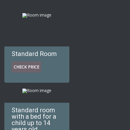
Standard Room
CHECK PRICE
Standard room
with a bed for a
child up to 14
years old