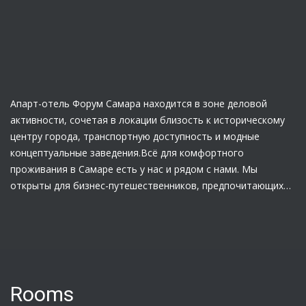
Апарт-отель Форум Самара находится в зоне деловой
активности, сочетая в локации близость к историческому
центру города, транспортную доступность и модные
концептуальные заведения.Всё для комфортного
проживания в Самаре есть у нас и рядом с нами. Мы
открыты для бизнес-путешественников, предпочитающих
отдыхать с комфортом, всегда находиться в
движении.Новый стиль и гибкое ценообразование - наша
базовая составляющая.Живи. Работай. Отдыхай.
Rooms